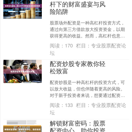
杆下的财富盛宴与风
险陷阱
股票场外配资是一种高杠杆投资方式，
通过向第三方借款放大投资资金，以期
获得更高的收益。然而，高杠杆也意味
着更高的风险。 **财富盛宴** 场外配资
阅读：
170
栏目：
专业股票配资论
可以放大投资收益....
坛
配资炒股专家教你轻
松致富
配资炒股是一种高杠杆的投资方式，可
以放大收益，但也伴随着更高的风险。
对于新手投资者来说，想要通过配资炒
股轻松致富，需要掌握以下几个关键
阅读：
133
栏目：
专业股票配资论
点： **1. 选择正规平....
坛
解锁财富密码：股票
配资中心，助你投资