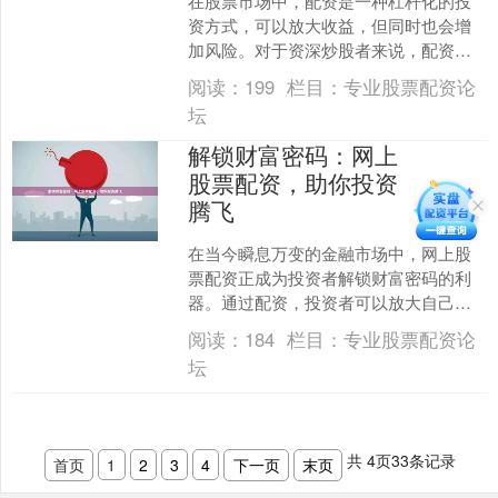
在股票市场中，配资是一种杠杆化的投
资方式，可以放大收益，但同时也会增
加风险。对于资深炒股者来说，配资是
一把双刃剑，使用得当可以带来丰厚的
阅读：
199
栏目：
专业股票配资论
回报，但使用不当则可能导....
坛
解锁财富密码：网上
股票配资，助你投资
腾飞
在当今瞬息万变的金融市场中，网上股
票配资正成为投资者解锁财富密码的利
器。通过配资，投资者可以放大自己的
资金，从而获得更高的投资收益。 网上
阅读：
184
栏目：
专业股票配资论
股票配资平台提供灵活的....
坛
共
4
页
33
条记录
首页
1
2
3
4
下一页
末页