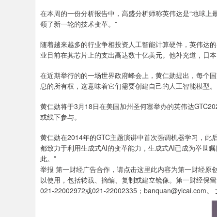
在本周的一份分析报告中，高盛分析师称英伟达是“地球上
领了新一轮的技术变革。”
随着越来越多的行业争相投资人工智能计算硬件，英伟达的
业目前在其芯片上的支出高达数十亿美元。他补充道，日本
在近期举行的的一场世界政府峰会上，黄仁勋提出，每个国家
息的所有权，这意味着它们需要创建自己的人工智能模型。
黄仁勋将于3月18日在美国加州圣何塞举办的英伟达GTC2
或线下参与。
黄仁勋在2014年的GTC主题演讲中首次强调机器学习，此
都致力于利用生成式AI的变革能力，生成式AI已成为举世瞩
此。”
举报 第一财经广告合作，请点击这里此内容为第一财经原
以使用，包括转载、摘编、复制或建立镜像。第一财经保留
021-22002972或021-22002335；banquan@yicai.co