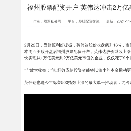
福州股票配资开户 英伟达冲击2万亿
作者：股票私募网
平台：炒股配资交流
更新：2024-11-1
2月22日，受财报利好提振，英伟达股价收盘飙升16%，市
本周五美股开盘后福州股票配资开户，英伟达股价继续上涨
快实现从1万亿美元到2万亿美元市值的企业，仅仅花了9个
* **放大收益：**杠杆效应使投资者能够以较小的本金撬
英伟达也是今年标普500指数上涨的最大单一推动者，约