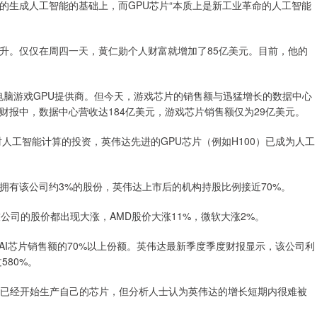
的生成人工智能的基础上，而GPU芯片“本质上是新工业革命的人工智能
升。仅仅在周四一天，黄仁勋个人财富就增加了85亿美元。目前，他的
是电脑游戏GPU提供商。但今天，游戏芯片的销售额与迅猛增长的数据中心
报中，数据中心营收达184亿美元，游戏芯片销售额仅为29亿美元。
对人工智能计算的投资，英伟达先进的GPU芯片（例如H100）已成为人工
拥有该公司约3%的股份，英伟达上市后的机构持股比例接近70%。
公司的股价都出现大涨，AMD股价大涨11%，微软大涨2%。
AI芯片销售额的70%以上份额。英伟达最新季度季度财报显示，该公司利
580%。
声称已经开始生产自己的芯片，但分析人士认为英伟达的增长短期内很难被