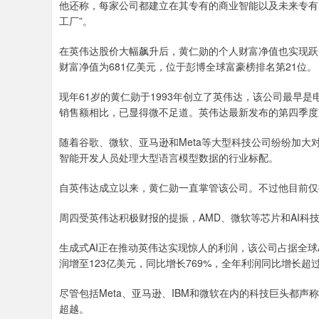
他还称，每家公司都建立在其专有的商业智能以及未来专有
工厂”。
在英伟达股价大幅飙升后，黄仁勋的个人财富净值也实现跃
财富净值为681亿美元，位于彭博全球富豪榜排名第21位。
现年61岁的黄仁勋于1993年创立了英伟达，该公司最早
销售额相比，已显得微不足道。英伟达最新发布的第四季度财
随着谷歌、微软、亚马逊和Meta等大型科技公司纷纷加大
智能开发人员处理大型语言模型数据的行业标配。
自英伟达成立以来，黄仁勋一直掌管该公司。不过他目前仅
周四受英伟达积极财报的提振，AMD、微软等芯片和AI科技
生成式AI正在推动英伟达实现惊人的利润，该公司占据全球
润增至123亿美元，同比增长769%，全年利润同比增长超过
尽管包括Meta、亚马逊、IBM和微软在内的科技巨头都
超越。