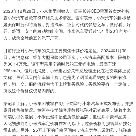
2023年12月28日，小米集团创始人、董事长兼CEO雷军首次对外披
露小米汽车首款车SU7相关技术情况。雷军表示，小米汽车的目标是
媲美保时捷和特斯拉，打造汽车工业新时代的梦想之车，做好看、好
开、舒适、安全的移动智能空间。小米汽车要通过15年到20年的努
力，成为全球前五的汽车厂商。
目前行业对小米汽车的关注主要聚焦于其价格定位。2024年1月30
日，有消息称，经某大型保险公司证实，小米汽车高配版本上险价格
为36.14万元。该车型采用宁德时代的三元锂电池，最高车速
265km/h。但对此消息，小米集团公关部总经理王化在社交媒体上发
文称，最近几天内部车辆上牌，也是为了测试跑通销交服的所有流
程，销、交、服的流程包含了上牌和买保险，买保险要有一个定价，
所以这个价格仅仅是内部的。
据记者了解，小米集团或将在3月下旬举行小米汽车正式发布会，并披
露具体售价情况。黄河科技学院客座教授张翔对记者表示，随着小米
高端机型的发展，小米已然不是低质低价品牌，但也并非豪华品牌，
因此初步判断小米汽车定价将在20万以上，过低价格将损害其科技公
司市值。另外，25万上下的价格区间内，汽车竞争非常激烈，张翔表