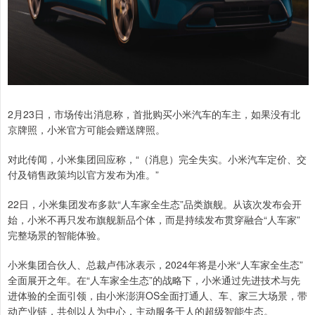
2月23日，市场传出消息称，首批购买小米汽车的车主，如果没有北
京牌照，小米官方可能会赠送牌照。
对此传闻，小米集团回应称，“（消息）完全失实。小米汽车定价、交
付及销售政策均以官方发布为准。”
22日，小米集团发布多款“人车家全生态”品类旗舰。从该次发布会开
始，小米不再只发布旗舰新品个体，而是持续发布贯穿融合“人车家”
完整场景的智能体验。
小米集团合伙人、总裁卢伟冰表示，2024年将是小米“人车家全生态”
全面展开之年。在“人车家全生态”的战略下，小米通过先进技术与先
进体验的全面引领，由小米澎湃OS全面打通人、车、家三大场景，带
动产业链，共创以人为中心，主动服务于人的超级智能生态。