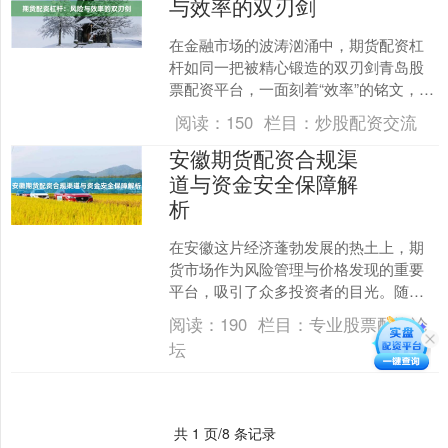
与效率的双刃剑
在金融市场的波涛汹涌中，期货配资杠
杆如同一把被精心锻造的双刃剑青岛股
票配资平台，一面刻着“效率”的铭文，另
一面则闪烁着“风险”的寒光。它既是投资
阅读：
150
栏目：
炒股配资交流
者撬动财富的支点....
安徽期货配资合规渠
道与资金安全保障解
析
在安徽这片经济蓬勃发展的热土上，期
货市场作为风险管理与价格发现的重要
平台，吸引了众多投资者的目光。随着
市场参与度的提升好股配资网，“期货配
阅读：
190
栏目：
专业股票配资论
资”这一放大交易规模的....
坛
共 1 页/8 条记录