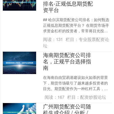
排名-正规低息期货配
资平台
## 哈尔滨期货配资公司排名：如何甄选
正规低息期货配资平台？ 在期货市场寻
求资金杠杆的投资者，常常将目光投向
期货配资。哈尔滨作为东北地区的经济
阅读：
131
栏目：
专业股票配资论
重镇，期货配资服务....
坛
海南期货配资公司排
名，正规平台选择指
南
在海南自由贸易港建设如火如荼的背景
下，期货市场吸引了越来越多投资者的
目光。期货配资作为一种杠杆工具，能
够放大收益，同时也伴随着风险。面对
阅读：
167
栏目：
配资炒股论坛
市场上众多的配资公司，如....
广州期货配资公司随
机生成介绍 / 分析 /