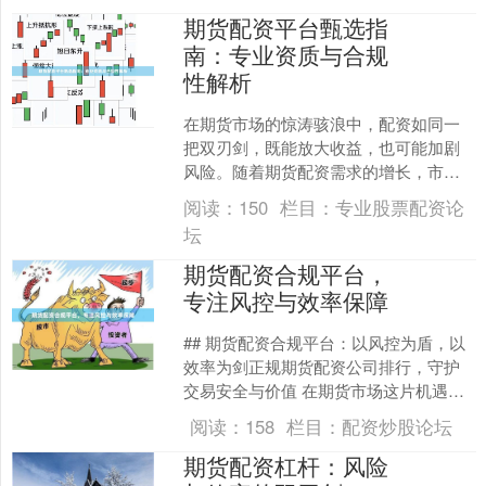
期货配资平台甄选指
南：专业资质与合规
性解析
在期货市场的惊涛骇浪中，配资如同一
把双刃剑，既能放大收益，也可能加剧
风险。随着期货配资需求的增长，市场
上涌现出形形色色的配资平台，鱼龙混
阅读：
150
栏目：
专业股票配资论
杂，良莠不齐。对于投资者....
坛
期货配资合规平台，
专注风控与效率保障
## 期货配资合规平台：以风控为盾，以
效率为剑正规期货配资公司排行，守护
交易安全与价值 在期货市场这片机遇与
风险并存的汪洋中，每一位交易者都渴
阅读：
158
栏目：
配资炒股论坛
望借助资本的力量乘....
期货配资杠杆：风险