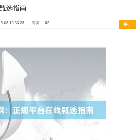
甄选指南
-05 10:33:28
阅读：182
平台