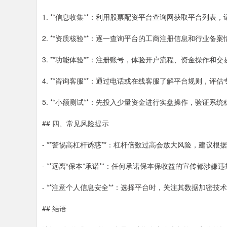
1. **信息收集**：利用股票配资平台查询网获取平台列表
2. **资质核验**：逐一查询平台的工商注册信息和行业备案
3. **功能体验**：注册账号，体验开户流程、资金操作和
4. **咨询客服**：通过电话或在线客服了解平台规则，评
5. **小额测试**：先投入少量资金进行实盘操作，验证系
## 四、常见风险提示
- **警惕高杠杆诱惑**：杠杆倍数过高会放大风险，建议
- **远离“保本”承诺**：任何承诺保本保收益的宣传都涉
- **注意个人信息安全**：选择平台时，关注其数据加密技
## 结语