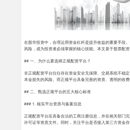
在股市投资中，合理运用资金杠杆是提升收益的重要手段。
风险，成为投资者必须掌握的核心技能。本文基于股票配资
## 一、为什么要选择正规配资平台？
非正规配资平台往往存在资金安全无保障、交易系统不稳定
本金损失的风险。而正规平台具备完善的资质、透明的收费
## 二、甄选正规平台的五大核心标准
### 1. 核实平台资质与备案信息
正规配资平台应具备合法的工商注册信息，并在相关部门完
许可证等资质文件。同时，关注平台是否接入第三方资金存