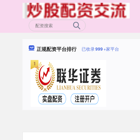
正规配资平台排行
已收录
999
+家平台