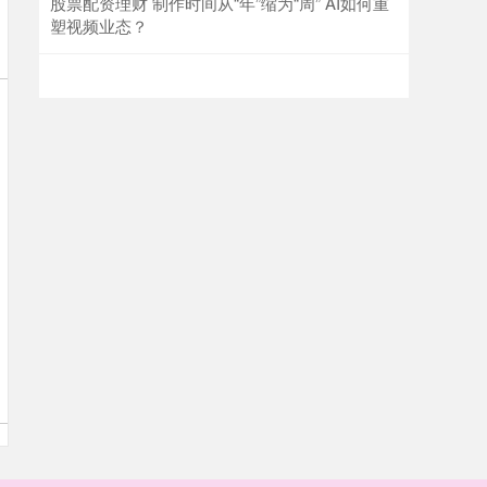
股票配资理财 制作时间从“年”缩为“周” AI如何重
塑视频业态？